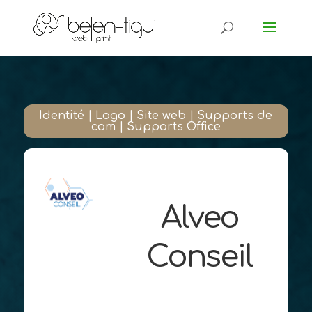
Identité
|
Logo
|
Site web
|
Supports de
com
|
Supports Office
Alveo
Conseil